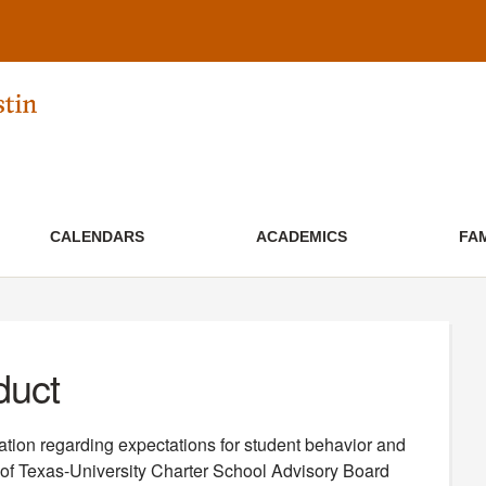
CALENDARS
ACADEMICS
FA
duct
tion regarding expectations for student behavior and
of Texas-University Charter School Advisory Board