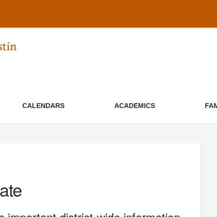
CALENDARS
ACADEMICS
FA
ate
 important district-wide information